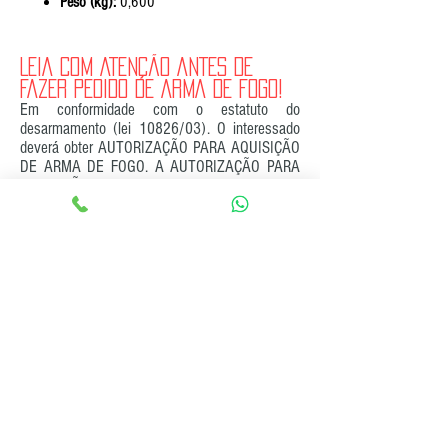
Peso (kg):
0,600
LEIA COM ATENÇÃO ANTES DE
FAZER PEDIDO DE ARMA DE FOGO!
Em conformidade com o estatuto do
desarmamento (lei 10826/03). O interessado
deverá obter AUTORIZAÇÃO PARA AQUISIÇÃO
DE ARMA DE FOGO. A AUTORIZAÇÃO PARA
AQUISIÇÃO DE ARMA DE FOGO deverá ser
enviada para a loja juntamente com cópia do
RG, CPF e comprovante de residência. Diante do
recebimento, enviaremos a Nota Fiscal com a
numeração e as características da arma para
efetuar o registro. Deverá ser enviada uma
fotocópia autenticada do registro, para a
emissão da guia de tráfego e envio da arma.
Produtos
relacionados