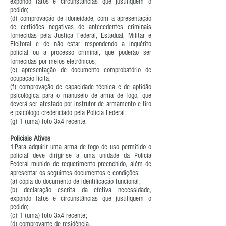
expondo fatos e circunstâncias que justifiquem o
pedido;
(d) comprovação de idoneidade, com a apresentação
de certidões negativas de antecedentes criminais
fornecidas pela Justiça Federal, Estadual, Militar e
Eleitoral e de não estar respondendo a inquérito
policial ou a processo criminal, que poderão ser
fornecidas por meios eletrônicos;
(e) apresentação de documento comprobatório de
ocupação lícita;
(f) comprovação de capacidade técnica e de aptidão
psicológica para o manuseio de arma de fogo, que
deverá ser atestado por instrutor de armamento e tiro
e psicólogo credenciado pela Polícia Federal;
(g) 1 (uma) foto 3x4 recente.
Policiais Ativos
1.Para adquirir uma arma de fogo de uso permitido o
policial deve dirigir-se a uma unidade da Polícia
Federal munido de requerimento preenchido, além de
apresentar os seguintes documentos e condições:
(a) cópia do documento de identificação funcional;
(b) declaração escrita da efetiva necessidade,
expondo fatos e circunstâncias que justifiquem o
pedido;
(c) 1 (uma) foto 3x4 recente;
(d) comprovante de residência.