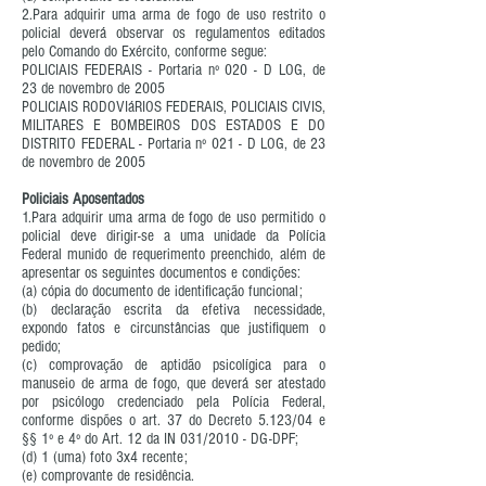
2.Para adquirir uma arma de fogo de uso restrito o
policial deverá observar os regulamentos editados
pelo Comando do Exército, conforme segue:
POLICIAIS FEDERAIS - Portaria nº 020 - D LOG, de
23 de novembro de 2005
POLICIAIS RODOVIáRIOS FEDERAIS, POLICIAIS CIVIS,
MILITARES E BOMBEIROS DOS ESTADOS E DO
DISTRITO FEDERAL - Portaria nº 021 - D LOG, de 23
de novembro de 2005
Policiais Aposentados
1.Para adquirir uma arma de fogo de uso permitido o
policial deve dirigir-se a uma unidade da Polícia
Federal munido de requerimento preenchido, além de
apresentar os seguintes documentos e condições:
(a) cópia do documento de identificação funcional;
(b) declaração escrita da efetiva necessidade,
expondo fatos e circunstâncias que justifiquem o
pedido;
(c) comprovação de aptidão psicolígica para o
manuseio de arma de fogo, que deverá ser atestado
por psicólogo credenciado pela Polícia Federal,
conforme dispões o art. 37 do Decreto 5.123/04 e
§§ 1º e 4º do Art. 12 da IN 031/2010 - DG-DPF;
(d) 1 (uma) foto 3x4 recente;
(e) comprovante de residência.