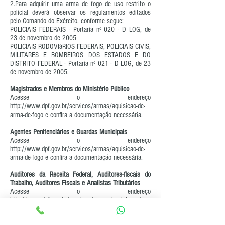
2.Para adquirir uma arma de fogo de uso restrito o
policial deverá observar os regulamentos editados
pelo Comando do Exército, conforme segue:
POLICIAIS FEDERAIS - Portaria nº 020 - D LOG, de
23 de novembro de 2005
POLICIAIS RODOVIáRIOS FEDERAIS, POLICIAIS CIVIS,
MILITARES E BOMBEIROS DOS ESTADOS E DO
DISTRITO FEDERAL - Portaria nº 021 - D LOG, de 23
de novembro de 2005.
Magistrados e Membros do Ministério Público
Acesse o endereço
http://www.dpf.gov.br/servicos/armas/aquisicao-de-
arma-de-fogo
e confira a documentação necessária.
Agentes Penitenciários e Guardas Municipais
Acesse o endereço
http://www.dpf.gov.br/servicos/armas/aquisicao-de-
arma-de-fogo
e confira a documentação necessária.
Auditores da Receita Federal, Auditores-fiscais do
Trabalho, Auditores Fiscais e Analistas Tributários
Acesse o endereço
http://www.dpf.gov.br/servicos/armas/aquisicao-de-
arma-de-fogo
e confira a documentação necessária.