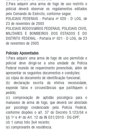
2.Para adquirir uma arma de fogo de uso restrito o
policial deverá observar os regulamentos editados
pelo Comando do Exército, conforme segue:
POLICIAIS FEDERAIS - Portaria nº 020 - D LOG, de
23 de novembro de 2005
POLICIAIS RODOVIáRIOS FEDERAIS, POLICIAIS CIVIS,
MILITARES E BOMBEIROS DOS ESTADOS E DO
DISTRITO FEDERAL - Portaria nº 021 - D LOG, de 23
de novembro de 2005
Policiais Aposentados
1.Para adquirir uma arma de fogo de uso permitido o
policial deve dirigir-se a uma unidade da Polícia
Federal munido de requerimento preenchido, além de
apresentar os seguintes documentos e condições:
(a) cópia do documento de identificação funcional;
(b) declaração escrita da efetiva necessidade,
expondo fatos e circunstâncias que justifiquem o
pedido;
(c) comprovação de aptidão psicolígica para o
manuseio de arma de fogo, que deverá ser atestado
por psicólogo credenciado pela Polícia Federal,
conforme dispões o art. 37 do Decreto 5.123/04 e
§§ 1º e 4º do Art. 12 da IN 031/2010 - DG-DPF;
(d) 1 (uma) foto 3x4 recente;
(e) comprovante de residência.