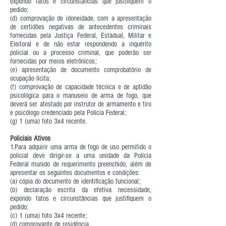
expondo fatos e circunstâncias que justifiquem o
pedido;
(d) comprovação de idoneidade, com a apresentação
de certidões negativas de antecedentes criminais
fornecidas pela Justiça Federal, Estadual, Militar e
Eleitoral e de não estar respondendo a inquérito
policial ou a processo criminal, que poderão ser
fornecidas por meios eletrônicos;
(e) apresentação de documento comprobatório de
ocupação lícita;
(f) comprovação de capacidade técnica e de aptidão
psicológica para o manuseio de arma de fogo, que
deverá ser atestado por instrutor de armamento e tiro
e psicólogo credenciado pela Polícia Federal;
(g) 1 (uma) foto 3x4 recente.
Policiais Ativos
1.Para adquirir uma arma de fogo de uso permitido o
policial deve dirigir-se a uma unidade da Polícia
Federal munido de requerimento preenchido, além de
apresentar os seguintes documentos e condições:
(a) cópia do documento de identificação funcional;
(b) declaração escrita da efetiva necessidade,
expondo fatos e circunstâncias que justifiquem o
pedido;
(c) 1 (uma) foto 3x4 recente;
(d) comprovante de residência.