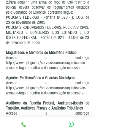
2.Para adquirir uma arma de fogo de uso restrito o
policial deverá observar os regulamentos editados
pelo Comando do Exército, conforme segue:
POLICIAIS FEDERAIS - Portaria nº 020 - D LOG, de
23 de novembro de 2005
POLICIAIS RODOVIáRIOS FEDERAIS, POLICIAIS CIVIS,
MILITARES E BOMBEIROS DOS ESTADOS E DO
DISTRITO FEDERAL - Portaria nº 021 - D LOG, de 23
de novembro de 2005.
Magistrados e Membros do Ministério Público
Acesse o endereço
http://www.dpf.gov.br/servicos/armas/aquisicao-de-
arma-de-fogo
e confira a documentação necessária.
Agentes Penitenciários e Guardas Municipais
Acesse o endereço
http://www.dpf.gov.br/servicos/armas/aquisicao-de-
arma-de-fogo
e confira a documentação necessária.
Auditores da Receita Federal, Auditores-fiscais do
Trabalho, Auditores Fiscais e Analistas Tributários
Acesse o endereço
http://www.dpf.gov.br/servicos/armas/aquisicao-de-
arma-de-fogo
e confira a documentação necessária.