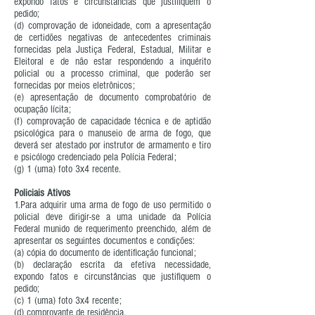
expondo fatos e circunstâncias que justifiquem o
pedido;
(d) comprovação de idoneidade, com a apresentação
de certidões negativas de antecedentes criminais
fornecidas pela Justiça Federal, Estadual, Militar e
Eleitoral e de não estar respondendo a inquérito
policial ou a processo criminal, que poderão ser
fornecidas por meios eletrônicos;
(e) apresentação de documento comprobatório de
ocupação lícita;
(f) comprovação de capacidade técnica e de aptidão
psicológica para o manuseio de arma de fogo, que
deverá ser atestado por instrutor de armamento e tiro
e psicólogo credenciado pela Polícia Federal;
(g) 1 (uma) foto 3x4 recente.
Policiais Ativos
1.Para adquirir uma arma de fogo de uso permitido o
policial deve dirigir-se a uma unidade da Polícia
Federal munido de requerimento preenchido, além de
apresentar os seguintes documentos e condições:
(a) cópia do documento de identificação funcional;
(b) declaração escrita da efetiva necessidade,
expondo fatos e circunstâncias que justifiquem o
pedido;
(c) 1 (uma) foto 3x4 recente;
(d) comprovante de residência.