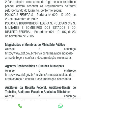
2.Para adquirir uma arma de fogo de uso restrito o
policial deverá observar os regulamentos editados
pelo Comando do Exército, conforme segue:
POLICIAIS FEDERAIS - Portaria nº 020 - D LOG, de
23 de novembro de 2005
POLICIAIS RODOVIáRIOS FEDERAIS, POLICIAIS CIVIS,
MILITARES E BOMBEIROS DOS ESTADOS E DO
DISTRITO FEDERAL - Portaria nº 021 - D LOG, de 23
de novembro de 2005.
Magistrados e Membros do Ministério Público
Acesse o endereço
http://www.dpf.gov.br/servicos/armas/aquisicao-de-
arma-de-fogo
e confira a documentação necessária.
Agentes Penitenciários e Guardas Municipais
Acesse o endereço
http://www.dpf.gov.br/servicos/armas/aquisicao-de-
arma-de-fogo
e confira a documentação necessária.
Auditores da Receita Federal, Auditores-fiscais do
Trabalho, Auditores Fiscais e Analistas Tributários
Acesse o endereço
http://www.dpf.gov.br/servicos/armas/aquisicao-de-
arma-de-fogo
e confira a documentação necessária.