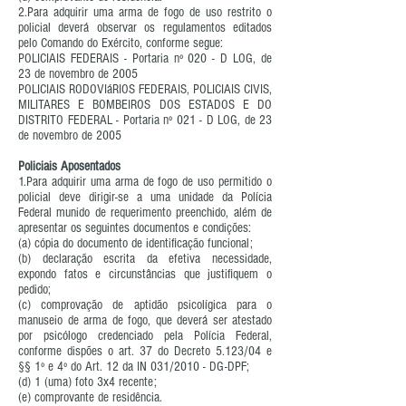
2.Para adquirir uma arma de fogo de uso restrito o
policial deverá observar os regulamentos editados
pelo Comando do Exército, conforme segue:
POLICIAIS FEDERAIS - Portaria nº 020 - D LOG, de
23 de novembro de 2005
POLICIAIS RODOVIáRIOS FEDERAIS, POLICIAIS CIVIS,
MILITARES E BOMBEIROS DOS ESTADOS E DO
DISTRITO FEDERAL - Portaria nº 021 - D LOG, de 23
de novembro de 2005
Policiais Aposentados
1.Para adquirir uma arma de fogo de uso permitido o
policial deve dirigir-se a uma unidade da Polícia
Federal munido de requerimento preenchido, além de
apresentar os seguintes documentos e condições:
(a) cópia do documento de identificação funcional;
(b) declaração escrita da efetiva necessidade,
expondo fatos e circunstâncias que justifiquem o
pedido;
(c) comprovação de aptidão psicolígica para o
manuseio de arma de fogo, que deverá ser atestado
por psicólogo credenciado pela Polícia Federal,
conforme dispões o art. 37 do Decreto 5.123/04 e
§§ 1º e 4º do Art. 12 da IN 031/2010 - DG-DPF;
(d) 1 (uma) foto 3x4 recente;
(e) comprovante de residência.