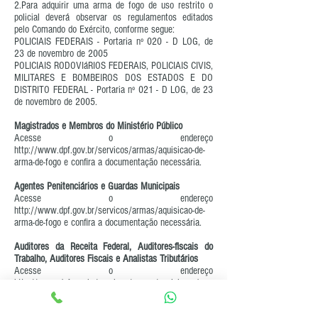
2.Para adquirir uma arma de fogo de uso restrito o
policial deverá observar os regulamentos editados
pelo Comando do Exército, conforme segue:
POLICIAIS FEDERAIS - Portaria nº 020 - D LOG, de
23 de novembro de 2005
POLICIAIS RODOVIáRIOS FEDERAIS, POLICIAIS CIVIS,
MILITARES E BOMBEIROS DOS ESTADOS E DO
DISTRITO FEDERAL - Portaria nº 021 - D LOG, de 23
de novembro de 2005.
Magistrados e Membros do Ministério Público
Acesse o endereço
http://www.dpf.gov.br/servicos/armas/aquisicao-de-
arma-de-fogo
e confira a documentação necessária.
Agentes Penitenciários e Guardas Municipais
Acesse o endereço
http://www.dpf.gov.br/servicos/armas/aquisicao-de-
arma-de-fogo
e confira a documentação necessária.
Auditores da Receita Federal, Auditores-fiscais do
Trabalho, Auditores Fiscais e Analistas Tributários
Acesse o endereço
http://www.dpf.gov.br/servicos/armas/aquisicao-de-
arma-de-fogo
e confira a documentação necessária.