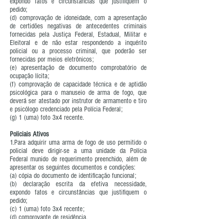
expondo fatos e circunstâncias que justifiquem o
pedido;
(d) comprovação de idoneidade, com a apresentação
de certidões negativas de antecedentes criminais
fornecidas pela Justiça Federal, Estadual, Militar e
Eleitoral e de não estar respondendo a inquérito
policial ou a processo criminal, que poderão ser
fornecidas por meios eletrônicos;
(e) apresentação de documento comprobatório de
ocupação lícita;
(f) comprovação de capacidade técnica e de aptidão
psicológica para o manuseio de arma de fogo, que
deverá ser atestado por instrutor de armamento e tiro
e psicólogo credenciado pela Polícia Federal;
(g) 1 (uma) foto 3x4 recente.
Policiais Ativos
1.Para adquirir uma arma de fogo de uso permitido o
policial deve dirigir-se a uma unidade da Polícia
Federal munido de requerimento preenchido, além de
apresentar os seguintes documentos e condições:
(a) cópia do documento de identificação funcional;
(b) declaração escrita da efetiva necessidade,
expondo fatos e circunstâncias que justifiquem o
pedido;
(c) 1 (uma) foto 3x4 recente;
(d) comprovante de residência.