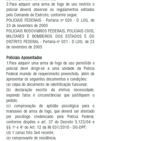
2.Para adquirir uma arma de fogo de uso restrito o
policial deverá observar os regulamentos editados
pelo Comando do Exército, conforme segue:
POLICIAIS FEDERAIS - Portaria nº 020 - D LOG, de
23 de novembro de 2005
POLICIAIS RODOVIáRIOS FEDERAIS, POLICIAIS CIVIS,
MILITARES E BOMBEIROS DOS ESTADOS E DO
DISTRITO FEDERAL - Portaria nº 021 - D LOG, de 23
de novembro de 2005
Policiais Aposentados
1.Para adquirir uma arma de fogo de uso permitido o
policial deve dirigir-se a uma unidade da Polícia
Federal munido de requerimento preenchido, além de
apresentar os seguintes documentos e condições:
(a) cópia do documento de identificação funcional;
(b) declaração escrita da efetiva necessidade,
expondo fatos e circunstâncias que justifiquem o
pedido;
(c) comprovação de aptidão psicolígica para o
manuseio de arma de fogo, que deverá ser atestado
por psicólogo credenciado pela Polícia Federal,
conforme dispões o art. 37 do Decreto 5.123/04 e
§§ 1º e 4º do Art. 12 da IN 031/2010 - DG-DPF;
(d) 1 (uma) foto 3x4 recente;
(e) comprovante de residência.