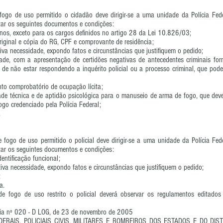
fogo de uso permitido o cidadão deve dirigir-se a uma unidade da Polícia Fed
tar os seguintes documentos e condições:
anos, exceto para os cargos definidos no artigo 28 da Lei 10.826/03;
riginal e cópia do RG, CPF e comprovante de residência;
tiva necessidade, expondo fatos e circunstâncias que justifiquem o pedido;
de, com a apresentação de certidões negativas de antecedentes criminais forn
l e de não estar respondendo a inquérito policial ou a processo criminal, que pod
to comprobatório de ocupação lícita;
de técnica e de aptidão psicológica para o manuseio de arma de fogo, que dever
ogo credenciado pela Polícia Federal;
.
 fogo de uso permitido o policial deve dirigir-se a uma unidade da Polícia Fe
tar os seguintes documentos e condições:
entificação funcional;
etiva necessidade, expondo fatos e circunstâncias que justifiquem o pedido;
;
a.
e fogo de uso restrito o policial deverá observar os regulamentos editado
ria nº 020 - D LOG, de 23 de novembro de 2005
DERAIS, POLICIAIS CIVIS, MILITARES E BOMBEIROS DOS ESTADOS E DO DISTR