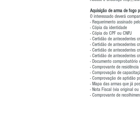
Aquisição de arma de fogo p
O interessado deverá compar
- Requerimento assinado pelo
- Cópia da identidade
- Cópia do CPF ou CNPJ
- Certidão de antecedentes cr
- Certidão de antecedentes cr
- Certidão de antecedentes cr
- Certidão de antecedentes cr
- Documento comprobatório de
- Comprovante de residência
- Comprovação de capacitaçã
- Comprovação de aptidão ps
- Mapa das armas que já pos
- Nota Fiscal (via original o
- Comprovante de recolhimen