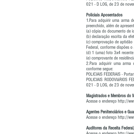
021 - D LOG, de 23 de nov
Policiais Aposentados
1.Para adquirir uma arma de
preenchido, além de apresen
(a) cópia do documento de id
(b) declaração escrita da ef
(c) comprovação de aptidão 
Federal, conforme dispões o
(d) 1 (uma) foto 3x4 recente
(e) comprovante de residênci
2.Para adquirir uma arma d
conforme segue:
POLICIAIS FEDERAIS - Porta
POLICIAIS RODOVIáRIOS FE
021 - D LOG, de 23 de nov
Magistrados e Membros do Mi
Acesse o endereço
http://ww
Agentes Penitenciários e Gu
Acesse o endereço
http://ww
Auditores da Receita Federal,
Acesse o endereço
http://ww