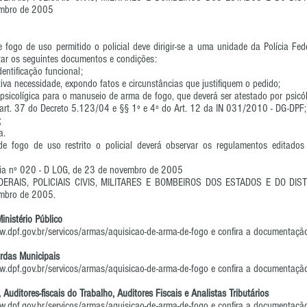
embro de 2005
 fogo de uso permitido o policial deve dirigir-se a uma unidade da Polícia Fe
tar os seguintes documentos e condições:
entificação funcional;
etiva necessidade, expondo fatos e circunstâncias que justifiquem o pedido;
psicolígica para o manuseio de arma de fogo, que deverá ser atestado por psicól
 art. 37 do Decreto 5.123/04 e §§ 1º e 4º do Art. 12 da IN 031/2010 - DG-DPF;
;
a.
e fogo de uso restrito o policial deverá observar os regulamentos editado
ria nº 020 - D LOG, de 23 de novembro de 2005
DERAIS, POLICIAIS CIVIS, MILITARES E BOMBEIROS DOS ESTADOS E DO DISTR
embro de 2005.
nistério Público
w.dpf.gov.br/servicos/armas/aquisicao-de-arma-de-fogo
e confira a documentação
ardas Municipais
w.dpf.gov.br/servicos/armas/aquisicao-de-arma-de-fogo
e confira a documentação
 Auditores-fiscais do Trabalho, Auditores Fiscais e Analistas Tributários
w.dpf.gov.br/servicos/armas/aquisicao-de-arma-de-fogo
e confira a documentação