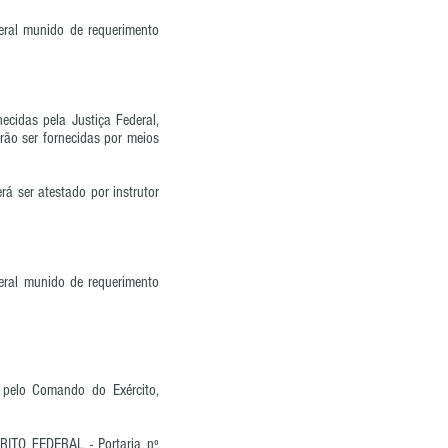
eral munido de requerimento
ecidas pela Justiça Federal,
erão ser fornecidas por meios
á ser atestado por instrutor
deral munido de requerimento
s pelo Comando do Exército,
ITO FEDERAL - Portaria nº