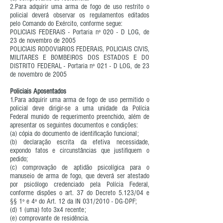
2.Para adquirir uma arma de fogo de uso restrito o
policial deverá observar os regulamentos editados
pelo Comando do Exército, conforme segue:
POLICIAIS FEDERAIS - Portaria nº 020 - D LOG, de
23 de novembro de 2005
POLICIAIS RODOVIáRIOS FEDERAIS, POLICIAIS CIVIS,
MILITARES E BOMBEIROS DOS ESTADOS E DO
DISTRITO FEDERAL - Portaria nº 021 - D LOG, de 23
de novembro de 2005
Policiais Aposentados
1.Para adquirir uma arma de fogo de uso permitido o
policial deve dirigir-se a uma unidade da Polícia
Federal munido de requerimento preenchido, além de
apresentar os seguintes documentos e condições:
(a) cópia do documento de identificação funcional;
(b) declaração escrita da efetiva necessidade,
expondo fatos e circunstâncias que justifiquem o
pedido;
(c) comprovação de aptidão psicolígica para o
manuseio de arma de fogo, que deverá ser atestado
por psicólogo credenciado pela Polícia Federal,
conforme dispões o art. 37 do Decreto 5.123/04 e
§§ 1º e 4º do Art. 12 da IN 031/2010 - DG-DPF;
(d) 1 (uma) foto 3x4 recente;
(e) comprovante de residência.