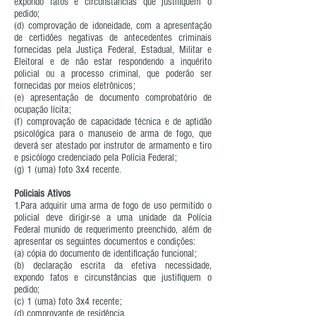
expondo fatos e circunstâncias que justifiquem o
pedido;
(d) comprovação de idoneidade, com a apresentação
de certidões negativas de antecedentes criminais
fornecidas pela Justiça Federal, Estadual, Militar e
Eleitoral e de não estar respondendo a inquérito
policial ou a processo criminal, que poderão ser
fornecidas por meios eletrônicos;
(e) apresentação de documento comprobatório de
ocupação lícita;
(f) comprovação de capacidade técnica e de aptidão
psicológica para o manuseio de arma de fogo, que
deverá ser atestado por instrutor de armamento e tiro
e psicólogo credenciado pela Polícia Federal;
(g) 1 (uma) foto 3x4 recente.
Policiais Ativos
1.Para adquirir uma arma de fogo de uso permitido o
policial deve dirigir-se a uma unidade da Polícia
Federal munido de requerimento preenchido, além de
apresentar os seguintes documentos e condições:
(a) cópia do documento de identificação funcional;
(b) declaração escrita da efetiva necessidade,
expondo fatos e circunstâncias que justifiquem o
pedido;
(c) 1 (uma) foto 3x4 recente;
(d) comprovante de residência.