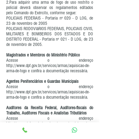
2.Para adquirir uma arma de fogo de uso restrito o
policial deverá observar os regulamentos editados
pelo Comando do Exército, conforme segue:
POLICIAIS FEDERAIS - Portaria nº 020 - D LOG, de
23 de novembro de 2005
POLICIAIS RODOVIáRIOS FEDERAIS, POLICIAIS CIVIS,
MILITARES E BOMBEIROS DOS ESTADOS E DO
DISTRITO FEDERAL - Portaria nº 021 - D LOG, de 23
de novembro de 2005.
Magistrados e Membros do Ministério Público
Acesse o endereço
http://www.dpf.gov.br/servicos/armas/aquisicao-de-
arma-de-fogo
e confira a documentação necessária.
Agentes Penitenciários e Guardas Municipais
Acesse o endereço
http://www.dpf.gov.br/servicos/armas/aquisicao-de-
arma-de-fogo
e confira a documentação necessária.
Auditores da Receita Federal, Auditores-fiscais do
Trabalho, Auditores Fiscais e Analistas Tributários
Acesse o endereço
http://www.dpf.gov.br/servicos/armas/aquisicao-de-
arma-de-fogo
e confira a documentação necessária.