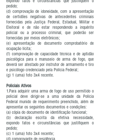
expondo fatos e circunstâncias que justifiquem o
pedido;
(d) comprovação de idoneidade, com a apresentação
de certidões negativas de antecedentes criminais
fornecidas pela Justiça Federal, Estadual, Militar e
Eleitoral e de não estar respondendo a inquérito
policial ou a processo criminal, que poderão ser
fornecidas por meios eletrônicos;
(e) apresentação de documento comprobatório de
ocupação lícita;
(f) comprovação de capacidade técnica e de aptidão
psicológica para o manuseio de arma de fogo, que
deverá ser atestado por instrutor de armamento e tiro
e psicólogo credenciado pela Polícia Federal;
(g) 1 (uma) foto 3x4 recente.
Policiais Ativos
1.Para adquirir uma arma de fogo de uso permitido o
policial deve dirigir-se a uma unidade da Polícia
Federal munido de requerimento preenchido, além de
apresentar os seguintes documentos e condições:
(a) cópia do documento de identificação funcional;
(b) declaração escrita da efetiva necessidade,
expondo fatos e circunstâncias que justifiquem o
pedido;
(c) 1 (uma) foto 3x4 recente;
(d) comprovante de residência.