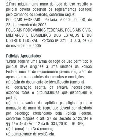
2.Para adquirir uma arma de fogo de uso restrito o
policial deverá observar os regulamentos editados
pelo Comando do Exército, conforme segue:
POLICIAIS FEDERAIS - Portaria nº 020 - D LOG, de
23 de novembro de 2005
POLICIAIS RODOVIáRIOS FEDERAIS, POLICIAIS CIVIS,
MILITARES E BOMBEIROS DOS ESTADOS E DO
DISTRITO FEDERAL - Portaria nº 021 - D LOG, de 23
de novembro de 2005
Policiais Aposentados
1.Para adquirir uma arma de fogo de uso permitido o
policial deve dirigir-se a uma unidade da Polícia
Federal munido de requerimento preenchido, além de
apresentar os seguintes documentos e condições:
(a) cópia do documento de identificação funcional;
(b) declaração escrita da efetiva necessidade,
expondo fatos e circunstâncias que justifiquem o
pedido;
(c) comprovação de aptidão psicolígica para o
manuseio de arma de fogo, que deverá ser atestado
por psicólogo credenciado pela Polícia Federal,
conforme dispões o art. 37 do Decreto 5.123/04 e
§§ 1º e 4º do Art. 12 da IN 031/2010 - DG-DPF;
(d) 1 (uma) foto 3x4 recente;
(e) comprovante de residência.