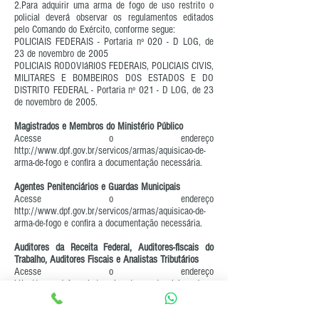
2.Para adquirir uma arma de fogo de uso restrito o
policial deverá observar os regulamentos editados
pelo Comando do Exército, conforme segue:
POLICIAIS FEDERAIS - Portaria nº 020 - D LOG, de
23 de novembro de 2005
POLICIAIS RODOVIáRIOS FEDERAIS, POLICIAIS CIVIS,
MILITARES E BOMBEIROS DOS ESTADOS E DO
DISTRITO FEDERAL - Portaria nº 021 - D LOG, de 23
de novembro de 2005.
Magistrados e Membros do Ministério Público
Acesse o endereço
http://www.dpf.gov.br/servicos/armas/aquisicao-de-
arma-de-fogo
e confira a documentação necessária.
Agentes Penitenciários e Guardas Municipais
Acesse o endereço
http://www.dpf.gov.br/servicos/armas/aquisicao-de-
arma-de-fogo
e confira a documentação necessária.
Auditores da Receita Federal, Auditores-fiscais do
Trabalho, Auditores Fiscais e Analistas Tributários
Acesse o endereço
http://www.dpf.gov.br/servicos/armas/aquisicao-de-
arma-de-fogo
e confira a documentação necessária.