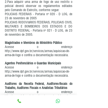
2.Para adquirir uma arma de fogo de uso restrito o
policial deverá observar os regulamentos editados
pelo Comando do Exército, conforme segue:
POLICIAIS FEDERAIS - Portaria nº 020 - D LOG, de
23 de novembro de 2005
POLICIAIS RODOVIáRIOS FEDERAIS, POLICIAIS CIVIS,
MILITARES E BOMBEIROS DOS ESTADOS E DO
DISTRITO FEDERAL - Portaria nº 021 - D LOG, de 23
de novembro de 2005.
Magistrados e Membros do Ministério Público
Acesse o endereço
http://www.dpf.gov.br/servicos/armas/aquisicao-de-
arma-de-fogo
e confira a documentação necessária.
Agentes Penitenciários e Guardas Municipais
Acesse o endereço
http://www.dpf.gov.br/servicos/armas/aquisicao-de-
arma-de-fogo
e confira a documentação necessária.
Auditores da Receita Federal, Auditores-fiscais do
Trabalho, Auditores Fiscais e Analistas Tributários
Acesse o endereço
http://www.dpf.gov.br/servicos/armas/aquisicao-de-
arma-de-fogo
e confira a documentação necessária.