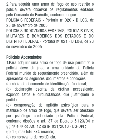
2.Para adquirir uma arma de fogo de uso restrito o
policial deverá observar os regulamentos editados
pelo Comando do Exército, conforme segue:
POLICIAIS FEDERAIS - Portaria nº 020 - D LOG, de
23 de novembro de 2005
POLICIAIS RODOVIáRIOS FEDERAIS, POLICIAIS CIVIS,
MILITARES E BOMBEIROS DOS ESTADOS E DO
DISTRITO FEDERAL - Portaria nº 021 - D LOG, de 23
de novembro de 2005
Policiais Aposentados
1.Para adquirir uma arma de fogo de uso permitido o
policial deve dirigir-se a uma unidade da Polícia
Federal munido de requerimento preenchido, além de
apresentar os seguintes documentos e condições:
(a) cópia do documento de identificação funcional;
(b) declaração escrita da efetiva necessidade,
expondo fatos e circunstâncias que justifiquem o
pedido;
(c) comprovação de aptidão psicolígica para o
manuseio de arma de fogo, que deverá ser atestado
por psicólogo credenciado pela Polícia Federal,
conforme dispões o art. 37 do Decreto 5.123/04 e
§§ 1º e 4º do Art. 12 da IN 031/2010 - DG-DPF;
(d) 1 (uma) foto 3x4 recente;
(e) comprovante de residência.