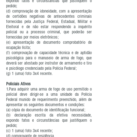
expondo fatos e circunstâncias que justifiquem o
pedido;
(d) comprovação de idoneidade, com a apresentação
de certidões negativas de antecedentes criminais
fornecidas pela Justiça Federal, Estadual, Militar e
Eleitoral e de não estar respondendo a inquérito
policial ou a processo criminal, que poderão ser
fornecidas por meios eletrônicos;
(e) apresentação de documento comprobatório de
ocupação lícita;
(f) comprovação de capacidade técnica e de aptidão
psicológica para o manuseio de arma de fogo, que
deverá ser atestado por instrutor de armamento e tiro
e psicólogo credenciado pela Polícia Federal;
(g) 1 (uma) foto 3x4 recente.
Policiais Ativos
1.Para adquirir uma arma de fogo de uso permitido o
policial deve dirigir-se a uma unidade da Polícia
Federal munido de requerimento preenchido, além de
apresentar os seguintes documentos e condições:
(a) cópia do documento de identificação funcional;
(b) declaração escrita da efetiva necessidade,
expondo fatos e circunstâncias que justifiquem o
pedido;
(c) 1 (uma) foto 3x4 recente;
(d) comprovante de residência.