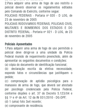
2.Para adquirir uma arma de fogo de uso restrito o
policial deverá observar os regulamentos editados
pelo Comando do Exército, conforme segue:
POLICIAIS FEDERAIS - Portaria nº 020 - D LOG, de
23 de novembro de 2005
POLICIAIS RODOVIáRIOS FEDERAIS, POLICIAIS CIVIS,
MILITARES E BOMBEIROS DOS ESTADOS E DO
DISTRITO FEDERAL - Portaria nº 021 - D LOG, de 23
de novembro de 2005
Policiais Aposentados
1.Para adquirir uma arma de fogo de uso permitido o
policial deve dirigir-se a uma unidade da Polícia
Federal munido de requerimento preenchido, além de
apresentar os seguintes documentos e condições:
(a) cópia do documento de identificação funcional;
(b) declaração escrita da efetiva necessidade,
expondo fatos e circunstâncias que justifiquem o
pedido;
(c) comprovação de aptidão psicolígica para o
manuseio de arma de fogo, que deverá ser atestado
por psicólogo credenciado pela Polícia Federal,
conforme dispões o art. 37 do Decreto 5.123/04 e
§§ 1º e 4º do Art. 12 da IN 031/2010 - DG-DPF;
(d) 1 (uma) foto 3x4 recente;
(e) comprovante de residência.