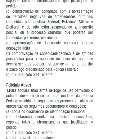
expondo fatos e circunstâncias que justifiquem o
pedido;
(d) comprovação de idoneidade, com a apresentação
de certidões negativas de antecedentes criminais
fornecidas pela Justiça Federal, Estadual, Militar e
Eleitoral e de não estar respondendo a inquérito
policial ou a processo criminal, que poderão ser
fornecidas por meios eletrônicos;
(e) apresentação de documento comprobatório de
ocupação lícita;
(f) comprovação de capacidade técnica e de aptidão
psicológica para o manuseio de arma de fogo, que
deverá ser atestado por instrutor de armamento e tiro
e psicólogo credenciado pela Polícia Federal;
(g) 1 (uma) foto 3x4 recente.
Policiais Ativos
1.Para adquirir uma arma de fogo de uso permitido o
policial deve dirigir-se a uma unidade da Polícia
Federal munido de requerimento preenchido, além de
apresentar os seguintes documentos e condições:
(a) cópia do documento de identificação funcional;
(b) declaração escrita da efetiva necessidade,
expondo fatos e circunstâncias que justifiquem o
pedido;
(c) 1 (uma) foto 3x4 recente;
(d) comprovante de residência.