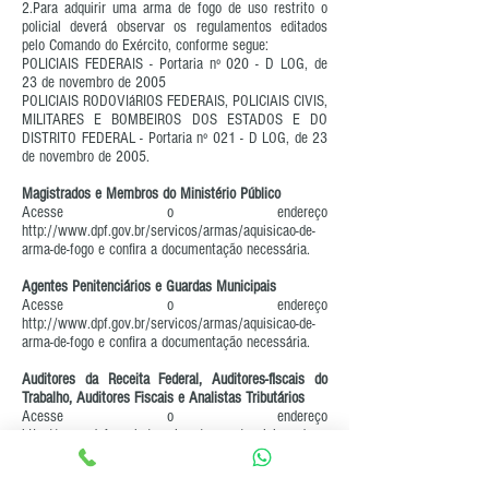
2.Para adquirir uma arma de fogo de uso restrito o
policial deverá observar os regulamentos editados
pelo Comando do Exército, conforme segue:
POLICIAIS FEDERAIS - Portaria nº 020 - D LOG, de
23 de novembro de 2005
POLICIAIS RODOVIáRIOS FEDERAIS, POLICIAIS CIVIS,
MILITARES E BOMBEIROS DOS ESTADOS E DO
DISTRITO FEDERAL - Portaria nº 021 - D LOG, de 23
de novembro de 2005.
Magistrados e Membros do Ministério Público
Acesse o endereço
http://www.dpf.gov.br/servicos/armas/aquisicao-de-
arma-de-fogo
e confira a documentação necessária.
Agentes Penitenciários e Guardas Municipais
Acesse o endereço
http://www.dpf.gov.br/servicos/armas/aquisicao-de-
arma-de-fogo
e confira a documentação necessária.
Auditores da Receita Federal, Auditores-fiscais do
Trabalho, Auditores Fiscais e Analistas Tributários
Acesse o endereço
http://www.dpf.gov.br/servicos/armas/aquisicao-de-
arma-de-fogo
e confira a documentação necessária.