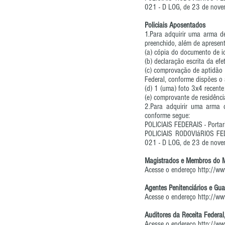
021 - D LOG, de 23 de nov
Policiais Aposentados
1.Para adquirir uma arma de
preenchido, além de apresen
(a) cópia do documento de id
(b) declaração escrita da ef
(c) comprovação de aptidão 
Federal, conforme dispões o
(d) 1 (uma) foto 3x4 recente
(e) comprovante de residênci
2.Para adquirir uma arma d
conforme segue:
POLICIAIS FEDERAIS - Porta
POLICIAIS RODOVIáRIOS FE
021 - D LOG, de 23 de nov
Magistrados e Membros do Mi
Acesse o endereço
http://ww
Agentes Penitenciários e Gu
Acesse o endereço
http://ww
Auditores da Receita Federal,
Acesse o endereço
http://ww