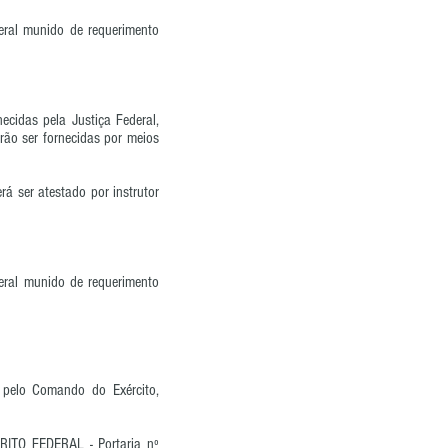
eral munido de requerimento
ecidas pela Justiça Federal,
erão ser fornecidas por meios
á ser atestado por instrutor
deral munido de requerimento
s pelo Comando do Exército,
ITO FEDERAL - Portaria nº