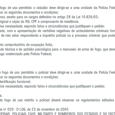
fogo de uso permitido o cidadão deve dirigir-se a uma unidade da Polícia Fed
tar os seguintes documentos e condições:
anos, exceto para os cargos definidos no artigo 28 da Lei 10.826/03;
riginal e cópia do RG, CPF e comprovante de residência;
tiva necessidade, expondo fatos e circunstâncias que justifiquem o pedido;
de, com a apresentação de certidões negativas de antecedentes criminais forn
l e de não estar respondendo a inquérito policial ou a processo criminal, que pod
to comprobatório de ocupação lícita;
de técnica e de aptidão psicológica para o manuseio de arma de fogo, que dever
ogo credenciado pela Polícia Federal;
.
 fogo de uso permitido o policial deve dirigir-se a uma unidade da Polícia Fe
tar os seguintes documentos e condições:
entificação funcional;
etiva necessidade, expondo fatos e circunstâncias que justifiquem o pedido;
;
a.
e fogo de uso restrito o policial deverá observar os regulamentos editado
ria nº 020 - D LOG, de 23 de novembro de 2005
DERAIS, POLICIAIS CIVIS, MILITARES E BOMBEIROS DOS ESTADOS E DO DISTR