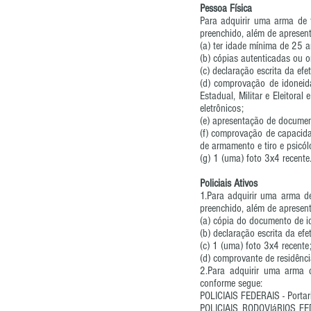
Pessoa Física
Para adquirir uma arma de 
preenchido, além de apresen
(a) ter idade mínima de 25 
(b) cópias autenticadas ou o
(c) declaração escrita da efe
(d) comprovação de idoneida
Estadual, Militar e Eleitora
eletrônicos;
(e) apresentação de documen
(f) comprovação de capacida
de armamento e tiro e psicól
(g) 1 (uma) foto 3x4 recente
Policiais Ativos
1.Para adquirir uma arma de
preenchido, além de apresen
(a) cópia do documento de id
(b) declaração escrita da ef
(c) 1 (uma) foto 3x4 recente
(d) comprovante de residênci
2.Para adquirir uma arma d
conforme segue:
POLICIAIS FEDERAIS - Porta
POLICIAIS RODOVIáRIOS FE