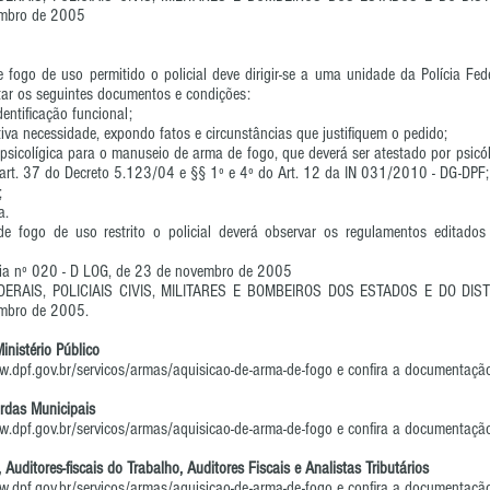
embro de 2005
 fogo de uso permitido o policial deve dirigir-se a uma unidade da Polícia Fe
tar os seguintes documentos e condições:
entificação funcional;
etiva necessidade, expondo fatos e circunstâncias que justifiquem o pedido;
psicolígica para o manuseio de arma de fogo, que deverá ser atestado por psicól
 art. 37 do Decreto 5.123/04 e §§ 1º e 4º do Art. 12 da IN 031/2010 - DG-DPF;
;
a.
e fogo de uso restrito o policial deverá observar os regulamentos editado
ria nº 020 - D LOG, de 23 de novembro de 2005
DERAIS, POLICIAIS CIVIS, MILITARES E BOMBEIROS DOS ESTADOS E DO DISTR
embro de 2005.
nistério Público
w.dpf.gov.br/servicos/armas/aquisicao-de-arma-de-fogo
e confira a documentação
ardas Municipais
w.dpf.gov.br/servicos/armas/aquisicao-de-arma-de-fogo
e confira a documentação
 Auditores-fiscais do Trabalho, Auditores Fiscais e Analistas Tributários
w.dpf.gov.br/servicos/armas/aquisicao-de-arma-de-fogo
e confira a documentação