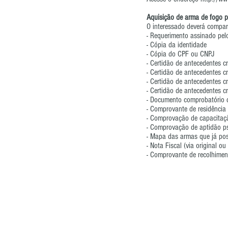
Aquisição de arma de fogo p
O interessado deverá compar
- Requerimento assinado pelo
- Cópia da identidade
- Cópia do CPF ou CNPJ
- Certidão de antecedentes cr
- Certidão de antecedentes cr
- Certidão de antecedentes cr
- Certidão de antecedentes cr
- Documento comprobatório de
- Comprovante de residência
- Comprovação de capacitaçã
- Comprovação de aptidão ps
- Mapa das armas que já pos
- Nota Fiscal (via original o
- Comprovante de recolhimen