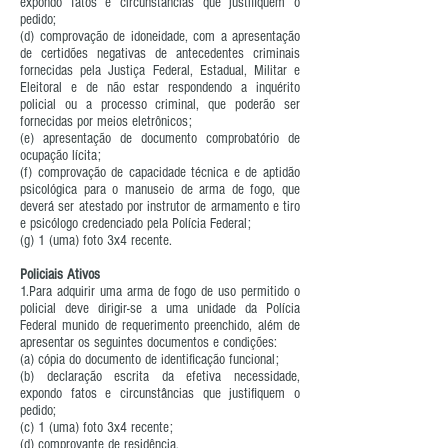
expondo fatos e circunstâncias que justifiquem o
pedido;
(d) comprovação de idoneidade, com a apresentação
de certidões negativas de antecedentes criminais
fornecidas pela Justiça Federal, Estadual, Militar e
Eleitoral e de não estar respondendo a inquérito
policial ou a processo criminal, que poderão ser
fornecidas por meios eletrônicos;
(e) apresentação de documento comprobatório de
ocupação lícita;
(f) comprovação de capacidade técnica e de aptidão
psicológica para o manuseio de arma de fogo, que
deverá ser atestado por instrutor de armamento e tiro
e psicólogo credenciado pela Polícia Federal;
(g) 1 (uma) foto 3x4 recente.
Policiais Ativos
1.Para adquirir uma arma de fogo de uso permitido o
policial deve dirigir-se a uma unidade da Polícia
Federal munido de requerimento preenchido, além de
apresentar os seguintes documentos e condições:
(a) cópia do documento de identificação funcional;
(b) declaração escrita da efetiva necessidade,
expondo fatos e circunstâncias que justifiquem o
pedido;
(c) 1 (uma) foto 3x4 recente;
(d) comprovante de residência.