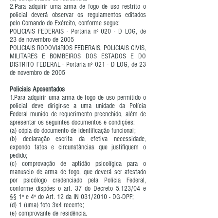
2.Para adquirir uma arma de fogo de uso restrito o
policial deverá observar os regulamentos editados
pelo Comando do Exército, conforme segue:
POLICIAIS FEDERAIS - Portaria nº 020 - D LOG, de
23 de novembro de 2005
POLICIAIS RODOVIáRIOS FEDERAIS, POLICIAIS CIVIS,
MILITARES E BOMBEIROS DOS ESTADOS E DO
DISTRITO FEDERAL - Portaria nº 021 - D LOG, de 23
de novembro de 2005
Policiais Aposentados
1.Para adquirir uma arma de fogo de uso permitido o
policial deve dirigir-se a uma unidade da Polícia
Federal munido de requerimento preenchido, além de
apresentar os seguintes documentos e condições:
(a) cópia do documento de identificação funcional;
(b) declaração escrita da efetiva necessidade,
expondo fatos e circunstâncias que justifiquem o
pedido;
(c) comprovação de aptidão psicolígica para o
manuseio de arma de fogo, que deverá ser atestado
por psicólogo credenciado pela Polícia Federal,
conforme dispões o art. 37 do Decreto 5.123/04 e
§§ 1º e 4º do Art. 12 da IN 031/2010 - DG-DPF;
(d) 1 (uma) foto 3x4 recente;
(e) comprovante de residência.