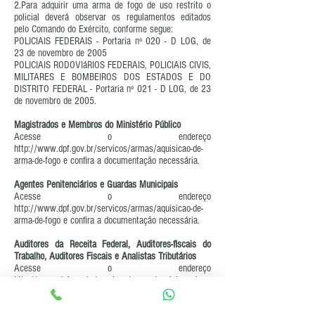
2.Para adquirir uma arma de fogo de uso restrito o
policial deverá observar os regulamentos editados
pelo Comando do Exército, conforme segue:
POLICIAIS FEDERAIS - Portaria nº 020 - D LOG, de
23 de novembro de 2005
POLICIAIS RODOVIáRIOS FEDERAIS, POLICIAIS CIVIS,
MILITARES E BOMBEIROS DOS ESTADOS E DO
DISTRITO FEDERAL - Portaria nº 021 - D LOG, de 23
de novembro de 2005.
Magistrados e Membros do Ministério Público
Acesse o endereço
http://www.dpf.gov.br/servicos/armas/aquisicao-de-
arma-de-fogo
e confira a documentação necessária.
Agentes Penitenciários e Guardas Municipais
Acesse o endereço
http://www.dpf.gov.br/servicos/armas/aquisicao-de-
arma-de-fogo
e confira a documentação necessária.
Auditores da Receita Federal, Auditores-fiscais do
Trabalho, Auditores Fiscais e Analistas Tributários
Acesse o endereço
http://www.dpf.gov.br/servicos/armas/aquisicao-de-
arma-de-fogo
e confira a documentação necessária.