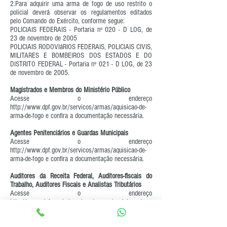
2.Para adquirir uma arma de fogo de uso restrito o
policial deverá observar os regulamentos editados
pelo Comando do Exército, conforme segue:
POLICIAIS FEDERAIS - Portaria nº 020 - D LOG, de
23 de novembro de 2005
POLICIAIS RODOVIáRIOS FEDERAIS, POLICIAIS CIVIS,
MILITARES E BOMBEIROS DOS ESTADOS E DO
DISTRITO FEDERAL - Portaria nº 021 - D LOG, de 23
de novembro de 2005.
Magistrados e Membros do Ministério Público
Acesse o endereço
http://www.dpf.gov.br/servicos/armas/aquisicao-de-
arma-de-fogo
e confira a documentação necessária.
Agentes Penitenciários e Guardas Municipais
Acesse o endereço
http://www.dpf.gov.br/servicos/armas/aquisicao-de-
arma-de-fogo
e confira a documentação necessária.
Auditores da Receita Federal, Auditores-fiscais do
Trabalho, Auditores Fiscais e Analistas Tributários
Acesse o endereço
http://www.dpf.gov.br/servicos/armas/aquisicao-de-
arma-de-fogo
e confira a documentação necessária.