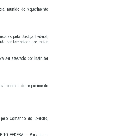
eral munido de requerimento
ecidas pela Justiça Federal,
erão ser fornecidas por meios
á ser atestado por instrutor
deral munido de requerimento
s pelo Comando do Exército,
ITO FEDERAL - Portaria nº