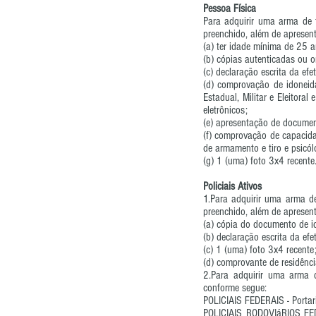
Pessoa Física
Para adquirir uma arma de 
preenchido, além de apresen
(a) ter idade mínima de 25 
(b) cópias autenticadas ou o
(c) declaração escrita da efe
(d) comprovação de idoneida
Estadual, Militar e Eleitora
eletrônicos;
(e) apresentação de documen
(f) comprovação de capacida
de armamento e tiro e psicól
(g) 1 (uma) foto 3x4 recente
Policiais Ativos
1.Para adquirir uma arma de
preenchido, além de apresen
(a) cópia do documento de id
(b) declaração escrita da ef
(c) 1 (uma) foto 3x4 recente
(d) comprovante de residênci
2.Para adquirir uma arma d
conforme segue:
POLICIAIS FEDERAIS - Porta
POLICIAIS RODOVIáRIOS FE