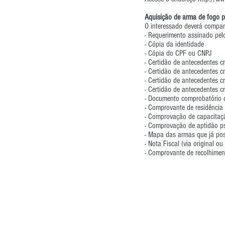
Aquisição de arma de fogo p
O interessado deverá compar
- Requerimento assinado pelo
- Cópia da identidade
- Cópia do CPF ou CNPJ
- Certidão de antecedentes cr
- Certidão de antecedentes cr
- Certidão de antecedentes cr
- Certidão de antecedentes cr
- Documento comprobatório de
- Comprovante de residência
- Comprovação de capacitaçã
- Comprovação de aptidão ps
- Mapa das armas que já pos
- Nota Fiscal (via original o
- Comprovante de recolhimen