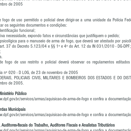
embro de 2005
 fogo de uso permitido o policial deve dirigir-se a uma unidade da Polícia Fe
tar os seguintes documentos e condições:
entificação funcional;
etiva necessidade, expondo fatos e circunstâncias que justifiquem o pedido;
psicolígica para o manuseio de arma de fogo, que deverá ser atestado por psicól
 art. 37 do Decreto 5.123/04 e §§ 1º e 4º do Art. 12 da IN 031/2010 - DG-DPF;
;
a.
e fogo de uso restrito o policial deverá observar os regulamentos editado
ria nº 020 - D LOG, de 23 de novembro de 2005
DERAIS, POLICIAIS CIVIS, MILITARES E BOMBEIROS DOS ESTADOS E DO DISTR
embro de 2005.
nistério Público
w.dpf.gov.br/servicos/armas/aquisicao-de-arma-de-fogo
e confira a documentação
ardas Municipais
w.dpf.gov.br/servicos/armas/aquisicao-de-arma-de-fogo
e confira a documentação
 Auditores-fiscais do Trabalho, Auditores Fiscais e Analistas Tributários
w.dpf.gov.br/servicos/armas/aquisicao-de-arma-de-fogo
e confira a documentação