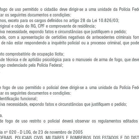
fogo de uso permitido o cidadão deve dirigir-se a uma unidade da Polícia Fed
tar os seguintes documentos e condições:
anos, exceto para os cargos definidos no artigo 28 da Lei 10.826/03;
riginal e cópia do RG, CPF e comprovante de residência;
tiva necessidade, expondo fatos e circunstâncias que justifiquem o pedido;
de, com a apresentação de certidões negativas de antecedentes criminais forn
l e de não estar respondendo a inquérito policial ou a processo criminal, que pod
to comprobatório de ocupação lícita;
de técnica e de aptidão psicológica para o manuseio de arma de fogo, que dever
ogo credenciado pela Polícia Federal;
.
 fogo de uso permitido o policial deve dirigir-se a uma unidade da Polícia Fe
tar os seguintes documentos e condições:
entificação funcional;
etiva necessidade, expondo fatos e circunstâncias que justifiquem o pedido;
;
a.
e fogo de uso restrito o policial deverá observar os regulamentos editado
ria nº 020 - D LOG, de 23 de novembro de 2005
DERAIS, POLICIAIS CIVIS, MILITARES E BOMBEIROS DOS ESTADOS E DO DISTR