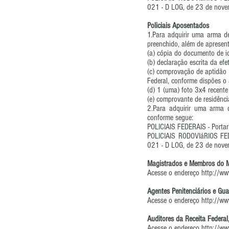
021 - D LOG, de 23 de nov
Policiais Aposentados
1.Para adquirir uma arma de
preenchido, além de apresen
(a) cópia do documento de id
(b) declaração escrita da ef
(c) comprovação de aptidão 
Federal, conforme dispões o
(d) 1 (uma) foto 3x4 recente
(e) comprovante de residênci
2.Para adquirir uma arma d
conforme segue:
POLICIAIS FEDERAIS - Porta
POLICIAIS RODOVIáRIOS FE
021 - D LOG, de 23 de nov
Magistrados e Membros do Mi
Acesse o endereço
http://ww
Agentes Penitenciários e Gu
Acesse o endereço
http://ww
Auditores da Receita Federal,
Acesse o endereço
http://ww