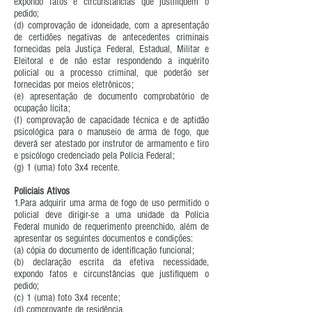
expondo fatos e circunstâncias que justifiquem o
pedido;
(d) comprovação de idoneidade, com a apresentação
de certidões negativas de antecedentes criminais
fornecidas pela Justiça Federal, Estadual, Militar e
Eleitoral e de não estar respondendo a inquérito
policial ou a processo criminal, que poderão ser
fornecidas por meios eletrônicos;
(e) apresentação de documento comprobatório de
ocupação lícita;
(f) comprovação de capacidade técnica e de aptidão
psicológica para o manuseio de arma de fogo, que
deverá ser atestado por instrutor de armamento e tiro
e psicólogo credenciado pela Polícia Federal;
(g) 1 (uma) foto 3x4 recente.
Policiais Ativos
1.Para adquirir uma arma de fogo de uso permitido o
policial deve dirigir-se a uma unidade da Polícia
Federal munido de requerimento preenchido, além de
apresentar os seguintes documentos e condições:
(a) cópia do documento de identificação funcional;
(b) declaração escrita da efetiva necessidade,
expondo fatos e circunstâncias que justifiquem o
pedido;
(c) 1 (uma) foto 3x4 recente;
(d) comprovante de residência.