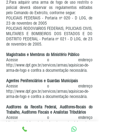
2.Para adquirir uma arma de fogo de uso restrito o
policial deverá observar os regulamentos editados
pelo Comando do Exército, conforme segue:
POLICIAIS FEDERAIS - Portaria nº 020 - D LOG, de
23 de novembro de 2005
POLICIAIS RODOVIáRIOS FEDERAIS, POLICIAIS CIVIS,
MILITARES E BOMBEIROS DOS ESTADOS E DO
DISTRITO FEDERAL - Portaria nº 021 - D LOG, de 23
de novembro de 2005.
Magistrados e Membros do Ministério Público
Acesse o endereço
http://www.dpf.gov.br/servicos/armas/aquisicao-de-
arma-de-fogo
e confira a documentação necessária.
Agentes Penitenciários e Guardas Municipais
Acesse o endereço
http://www.dpf.gov.br/servicos/armas/aquisicao-de-
arma-de-fogo
e confira a documentação necessária.
Auditores da Receita Federal, Auditores-fiscais do
Trabalho, Auditores Fiscais e Analistas Tributários
Acesse o endereço
http://www.dpf.gov.br/servicos/armas/aquisicao-de-
arma-de-fogo
e confira a documentação necessária.