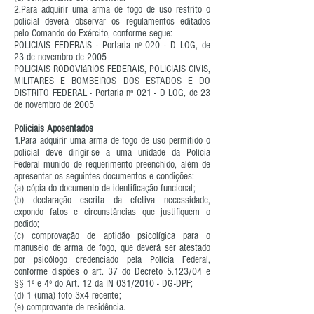
2.Para adquirir uma arma de fogo de uso restrito o
policial deverá observar os regulamentos editados
pelo Comando do Exército, conforme segue:
POLICIAIS FEDERAIS - Portaria nº 020 - D LOG, de
23 de novembro de 2005
POLICIAIS RODOVIáRIOS FEDERAIS, POLICIAIS CIVIS,
MILITARES E BOMBEIROS DOS ESTADOS E DO
DISTRITO FEDERAL - Portaria nº 021 - D LOG, de 23
de novembro de 2005
Policiais Aposentados
1.Para adquirir uma arma de fogo de uso permitido o
policial deve dirigir-se a uma unidade da Polícia
Federal munido de requerimento preenchido, além de
apresentar os seguintes documentos e condições:
(a) cópia do documento de identificação funcional;
(b) declaração escrita da efetiva necessidade,
expondo fatos e circunstâncias que justifiquem o
pedido;
(c) comprovação de aptidão psicolígica para o
manuseio de arma de fogo, que deverá ser atestado
por psicólogo credenciado pela Polícia Federal,
conforme dispões o art. 37 do Decreto 5.123/04 e
§§ 1º e 4º do Art. 12 da IN 031/2010 - DG-DPF;
(d) 1 (uma) foto 3x4 recente;
(e) comprovante de residência.