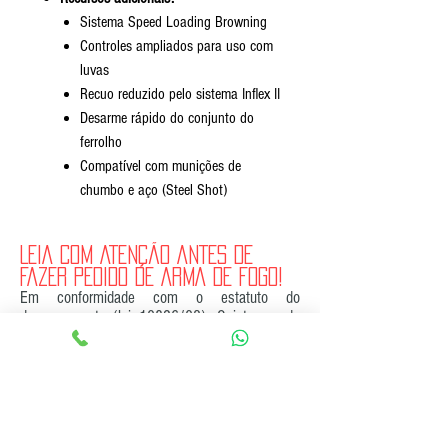
Sistema Speed Loading Browning
Controles ampliados para uso com
luvas
Recuo reduzido pelo sistema Inflex II
Desarme rápido do conjunto do
ferrolho
Compatível com munições de
chumbo e aço (Steel Shot)
LEIA COM ATENÇÃO ANTES DE
FAZER PEDIDO DE ARMA DE FOGO!
Em conformidade com o estatuto do
desarmamento (lei 10826/03). O interessado
deverá obter AUTORIZAÇÃO PARA AQUISIÇÃO
DE ARMA DE FOGO. A AUTORIZAÇÃO PARA
AQUISIÇÃO DE ARMA DE FOGO deverá ser
enviada para a loja juntamente com cópia do
RG, CPF e comprovante de residência. Diante do
recebimento, enviaremos a Nota Fiscal com a