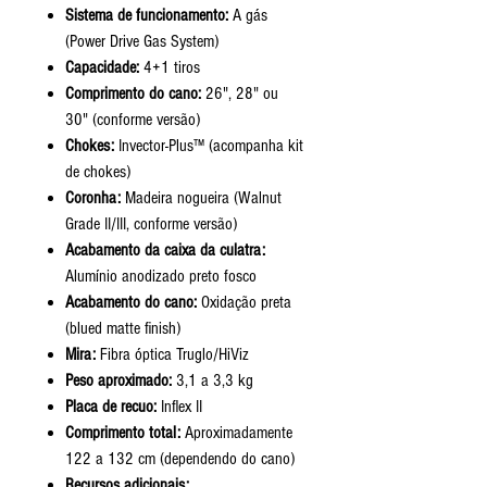
Sistema de funcionamento:
A gás
(Power Drive Gas System)
Capacidade:
4+1 tiros
Comprimento do cano:
26", 28" ou
30" (conforme versão)
Chokes:
Invector-Plus™ (acompanha kit
de chokes)
Coronha:
Madeira nogueira (Walnut
Grade II/III, conforme versão)
Acabamento da caixa da culatra:
Alumínio anodizado preto fosco
Acabamento do cano:
Oxidação preta
(blued matte finish)
Mira:
Fibra óptica Truglo/HiViz
Peso aproximado:
3,1 a 3,3 kg
Placa de recuo:
Inflex II
Comprimento total:
Aproximadamente
122 a 132 cm (dependendo do cano)
Recursos adicionais: