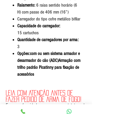
Raiamento:
6 raias sentido horário (6
H) com passo de 406 mm (16”)
Carregador do tipo cofre metálico bifilar
Capacidade do carregador:
15 cartuchos
Quantidade de carregadores por arma:
3
Opções:com ou sem sistema armador e
desarmador do cão (ADC)Armação com
trilho padrão Picatinny para fixação de
acessórios
LEIA COM ATENÇÃO ANTES DE
FAZER PEDIDO DE ARMA DE FOGO!
Em conformidade com o estatuto do
desarmamento (lei 10826/03). O interessado
deverá obter AUTORIZAÇÃO PARA AQUISIÇÃO
DE ARMA DE FOGO. A AUTORIZAÇÃO PARA
AQUISIÇÃO DE ARMA DE FOGO deverá ser