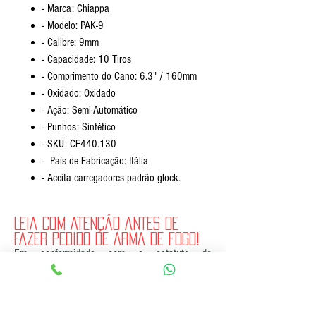
- Marca: Chiappa
- Modelo: PAK-9
- Calibre: 9mm
- Capacidade: 10 Tiros
- Comprimento do Cano: 6.3" / 160mm
- Oxidado: Oxidado
- Ação: Semi-Automático
- Punhos: Sintético
- SKU: CF440.130
- País de Fabricação: Itália
- Aceita carregadores padrão glock.
LEIA COM ATENÇÃO ANTES DE
FAZER PEDIDO DE ARMA DE FOGO!
Em conformidade com o estatuto do
desarmamento (lei 10826/03). O interessado
deverá obter AUTORIZAÇÃO PARA AQUISIÇÃO
DE ARMA DE FOGO. A AUTORIZAÇÃO PARA
AQUISIÇÃO DE ARMA DE FOGO deverá ser